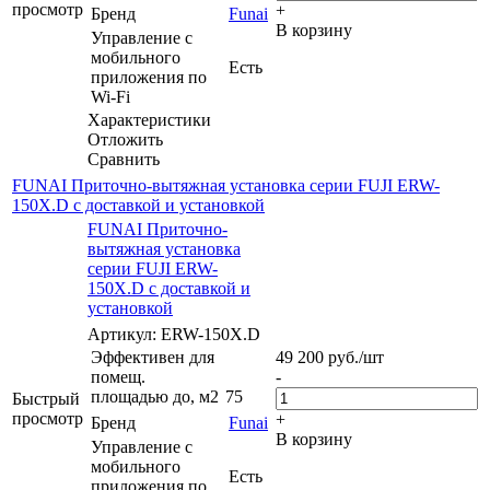
просмотр
+
Бренд
Funai
В корзину
Управление c
мобильного
Есть
приложения по
Wi-Fi
Характеристики
Отложить
Сравнить
FUNAI Приточно-вытяжная установка серии FUJI ERW-
150X.D с доставкой и установкой
FUNAI Приточно-
вытяжная установка
серии FUJI ERW-
150X.D с доставкой и
установкой
Артикул: ERW-150X.D
Эффективен для
49 200
руб.
/шт
помещ.
-
площадью до, м2
75
Быстрый
просмотр
+
Бренд
Funai
В корзину
Управление c
мобильного
Есть
приложения по