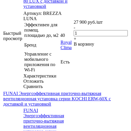
80 LUX с доставкой и
установкой
Артикул: BREZZA
LUNA
27 900
руб.
/шт
Эффективен для
-
помещ.
Быстрый
площадью до, м2
40
просмотр
+
Royal
В корзину
Бренд
Clima
Управление c
мобильного
Есть
приложения по
Wi-Fi
Характеристики
Отложить
Сравнить
FUNAI Энергоэффективная приточно-вытяжная
вентиляционная установка серии KOCHI ERW-60X с
доставкой и установкой
FUNAI
Энергоэффективная
приточно-вытяжная
вентиляционная