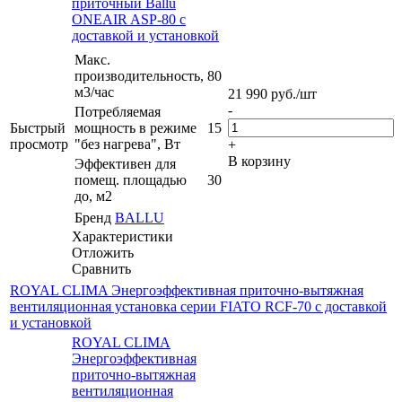
приточный Ballu
ONEAIR ASP-80 с
доставкой и установкой
Макс.
производительность,
80
м3/час
21 990
руб.
/шт
-
Потребляемая
Быстрый
мощность в режиме
15
просмотр
"без нагрева", Вт
+
В корзину
Эффективен для
помещ. площадью
30
до, м2
Бренд
BALLU
Характеристики
Отложить
Сравнить
ROYAL CLIMA Энергоэффективная приточно-вытяжная
вентиляционная установка серии FIATO RCF-70 с доставкой
и установкой
ROYAL CLIMA
Энергоэффективная
приточно-вытяжная
вентиляционная