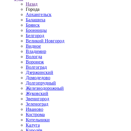
Назад
Города
Архангельск
Балашиха
Брянск
Бронницы
Белгород
Великий Новгород
Видное
Владимир
Вологда
Воронеж
Волгоград
Дзержинский
Домодедово
Долгопрудный
Железнодорожный
Жуковский
Звенигород
Зеленоград
Иваново
Кострома
Котельники
Калуга
Королёв