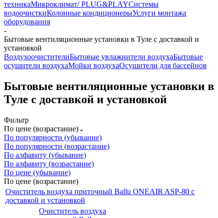
техника
Микроклимат/ PLUG&PLAY
Системы
водоочистки
Колонные кондиционеры
Услуги монтажа
оборудования
-
Бытовые вентиляционные установки в Туле с доставкой и
установкой
Воздухоочистители
Бытовые увлажнители воздуха
Бытовые
осушители воздуха
Мойки воздуха
Осушители для бассейнов
Бытовые вентиляционные установки в
Туле с доставкой и установкой
Фильтр
По цене (возрастание)
По популярности (убывание)
По популярности (возрастание)
По алфавиту (убывание)
По алфавиту (возрастание)
По цене (убывание)
По цене (возрастание)
Очиститель воздуха приточный Ballu ONEAIR ASP-80 с
доставкой и установкой
Очиститель воздуха