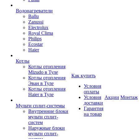
Водонагреватели
Ballu
Zanussi
Electrolux
Royal Clima
Philips
Ecostar
Haier
Котлы
Котлы отопления
Mizudo в Туле
Как купить
Котлы отопления
Эван в Туле
Условия
Котлы отопления
оплаты
Haier в Туле
Условия
Акции
Монтаж
доставки
Мульти сплит-системы
Гарантия
Внутренние блоки
на товар
мульти сплит-
систем
Наружные блоки
мульти сплит-