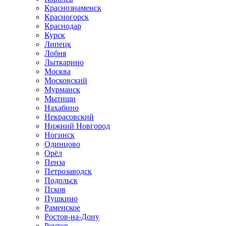
Краснознаменск
Красногорск
Краснодар
Курск
Липецк
Лобня
Лыткарино
Москва
Московский
Мурманск
Мытищи
Нахабино
Некрасовский
Нижний Новгород
Ногинск
Одинцово
Орёл
Пенза
Петрозаводск
Подольск
Псков
Пушкино
Раменское
Ростов-на-Дону
Реутов