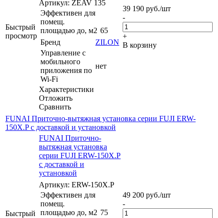
Артикул: ZEAV 135
39 190
руб.
/шт
Эффективен для
-
помещ.
Быстрый
площадью до, м2
65
просмотр
+
Бренд
ZILON
В корзину
Управление c
мобильного
нет
приложения по
Wi-Fi
Характеристики
Отложить
Сравнить
FUNAI Приточно-вытяжная установка серии FUJI ERW-
150X.P с доставкой и установкой
FUNAI Приточно-
вытяжная установка
серии FUJI ERW-150X.P
с доставкой и
установкой
Артикул: ERW-150X.P
Эффективен для
49 200
руб.
/шт
помещ.
-
площадью до, м2
75
Быстрый