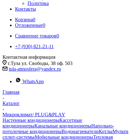
Политика
Контакты
Корзина
0
Отложенные
0
Сравнение товаров
0
+7 (930) 821-21-11
Контактная информация
г.Тула ул. Свободы, 38 оф. 503
tula-atmosfera@yandex.ru
WhatsApp
Главная
-
Каталог
-
Микроклимат/ PLUG&PLAY
Настенные кондиционеры
Кассетные
кондиционеры
Канальные кондиционеры
Напольно-
потолочные кондиционеры
Водонагреватели
Котлы
Мульти
сплит-системы
Мобильные кондиционеры
Тепловая