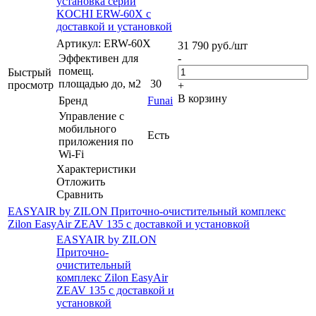
установка серии
KOCHI ERW-60X с
доставкой и установкой
Артикул: ERW-60X
31 790
руб.
/шт
Эффективен для
-
помещ.
Быстрый
площадью до, м2
30
просмотр
+
В корзину
Бренд
Funai
Управление c
мобильного
Есть
приложения по
Wi-Fi
Характеристики
Отложить
Сравнить
EASYAIR by ZILON Приточно-очистительный комплекс
Zilon EasyAir ZEAV 135 с доставкой и установкой
EASYAIR by ZILON
Приточно-
очистительный
комплекс Zilon EasyAir
ZEAV 135 с доставкой и
установкой