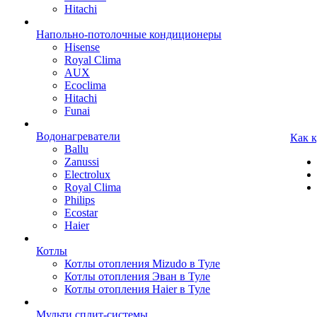
Hitachi
Напольно-потолочные кондиционеры
Hisense
Royal Clima
AUX
Ecoclima
Hitachi
Funai
Водонагреватели
Как 
Ballu
Zanussi
Electrolux
Royal Clima
Philips
Ecostar
Haier
Котлы
Котлы отопления Mizudo в Туле
Котлы отопления Эван в Туле
Котлы отопления Haier в Туле
Мульти сплит-системы