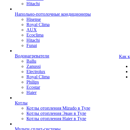
Hitachi
Напольно-потолочные кондиционеры
Hisense
Royal Clima
AUX
Ecoclima
Hitachi
Funai
Водонагреватели
Как 
Ballu
Zanussi
Electrolux
Royal Clima
Philips
Ecostar
Haier
Котлы
Котлы отопления Mizudo в Туле
Котлы отопления Эван в Туле
Котлы отопления Haier в Туле
Мульти сплит-системы