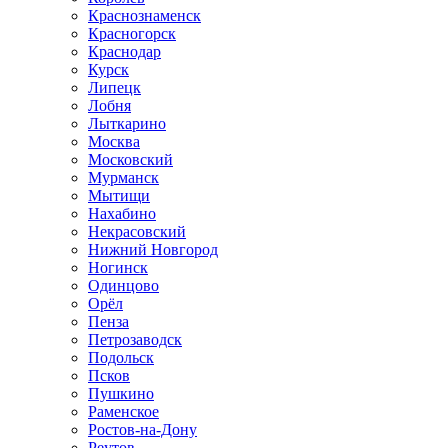
Краснознаменск
Красногорск
Краснодар
Курск
Липецк
Лобня
Лыткарино
Москва
Московский
Мурманск
Мытищи
Нахабино
Некрасовский
Нижний Новгород
Ногинск
Одинцово
Орёл
Пенза
Петрозаводск
Подольск
Псков
Пушкино
Раменское
Ростов-на-Дону
Реутов