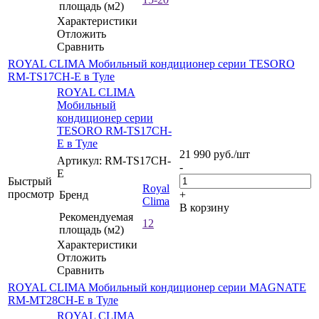
площадь (м2)
Характеристики
Отложить
Сравнить
ROYAL CLIMA Мобильный кондиционер cерии TESORO
RM-TS17CH-E в Туле
ROYAL CLIMA
Мобильный
кондиционер cерии
TESORO RM-TS17CH-
E в Туле
21 990
руб.
/шт
Артикул: RM-TS17CH-
-
E
Быстрый
Royal
просмотр
Бренд
+
Clima
В корзину
Рекомендуемая
12
площадь (м2)
Характеристики
Отложить
Сравнить
ROYAL CLIMA Мобильный кондиционер серии MAGNATE
RM-MT28CH-E в Туле
ROYAL CLIMA