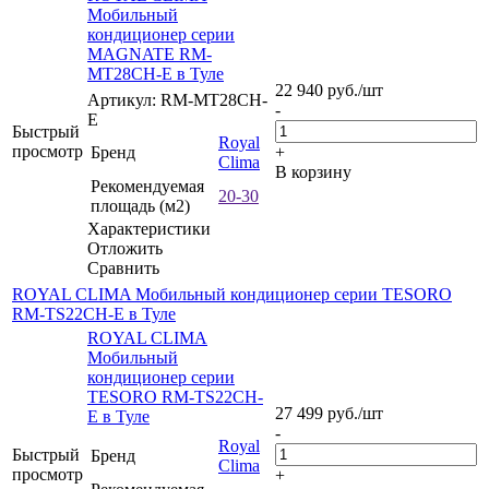
Мобильный
кондиционер серии
MAGNATE RM-
MT28CH-E в Туле
22 940
руб.
/шт
Артикул: RM-MT28CH-
-
E
Быстрый
Royal
просмотр
Бренд
+
Clima
В корзину
Рекомендуемая
20-30
площадь (м2)
Характеристики
Отложить
Сравнить
ROYAL CLIMA Мобильный кондиционер серии TESORO
RM-TS22CH-E в Туле
ROYAL CLIMA
Мобильный
кондиционер серии
TESORO RM-TS22CH-
27 499
руб.
/шт
E в Туле
-
Royal
Быстрый
Бренд
Clima
просмотр
+