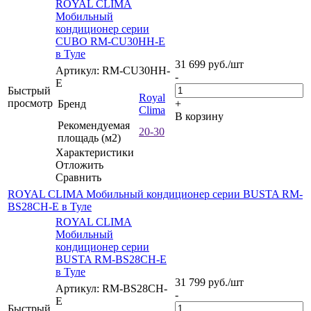
ROYAL CLIMA
Мобильный
кондиционер серии
CUBO RM-CU30HH-E
в Туле
31 699
руб.
/шт
Артикул: RM-CU30HH-
-
E
Быстрый
Royal
просмотр
Бренд
+
Clima
В корзину
Рекомендуемая
20-30
площадь (м2)
Характеристики
Отложить
Сравнить
ROYAL CLIMA Мобильный кондиционер серии BUSTA RM-
BS28CH-E в Туле
ROYAL CLIMA
Мобильный
кондиционер серии
BUSTA RM-BS28CH-E
в Туле
31 799
руб.
/шт
Артикул: RM-BS28CH-
-
E
Быстрый