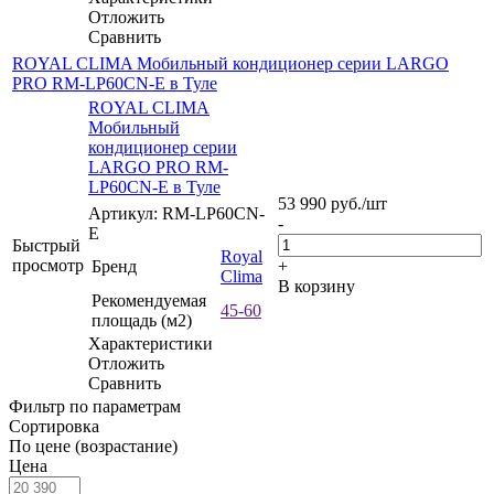
Отложить
Сравнить
ROYAL CLIMA Мобильный кондиционер cерии LARGO
PRO RM-LP60CN-E в Туле
ROYAL CLIMA
Мобильный
кондиционер cерии
LARGO PRO RM-
LP60CN-E в Туле
53 990
руб.
/шт
Артикул: RM-LP60CN-
-
E
Быстрый
Royal
просмотр
Бренд
+
Clima
В корзину
Рекомендуемая
45-60
площадь (м2)
Характеристики
Отложить
Сравнить
Фильтр по параметрам
Сортировка
По цене (возрастание)
Цена