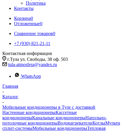
Политика
Контакты
Корзина
0
Отложенные
0
Сравнение товаров
0
+7 (930) 821-21-11
Контактная информация
г.Тула ул. Свободы, 38 оф. 503
tula-atmosfera@yandex.ru
WhatsApp
Главная
-
Каталог
-
Мобильные кондиционеры в Туле с доставкой
Настенные кондиционеры
Кассетные
кондиционеры
Канальные кондиционеры
Напольно-
потолочные кондиционеры
Водонагреватели
Котлы
Мульти
сплит-системы
Мобильные кондиционеры
Тепловая