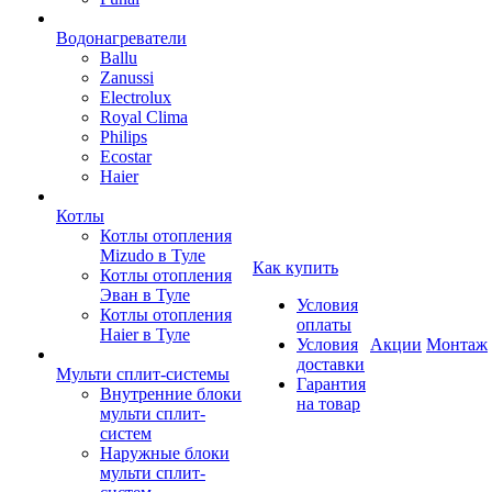
Водонагреватели
Ballu
Zanussi
Electrolux
Royal Clima
Philips
Ecostar
Haier
Котлы
Котлы отопления
Mizudo в Туле
Как купить
Котлы отопления
Эван в Туле
Условия
Котлы отопления
оплаты
Haier в Туле
Условия
Акции
Монтаж
доставки
Мульти сплит-системы
Гарантия
Внутренние блоки
на товар
мульти сплит-
систем
Наружные блоки
мульти сплит-