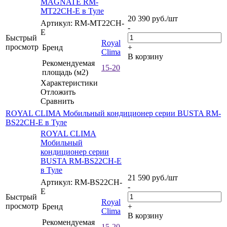
MAGNATE RM-
MT22CH-E в Туле
20 390
руб.
/шт
Артикул: RM-MT22CH-
-
E
Быстрый
Royal
просмотр
Бренд
+
Clima
В корзину
Рекомендуемая
15-20
площадь (м2)
Характеристики
Отложить
Сравнить
ROYAL CLIMA Мобильный кондиционер серии BUSTA RM-
BS22CH-E в Туле
ROYAL CLIMA
Мобильный
кондиционер серии
BUSTA RM-BS22CH-E
в Туле
21 590
руб.
/шт
Артикул: RM-BS22CH-
-
E
Быстрый
Royal
просмотр
Бренд
+
Clima
В корзину
Рекомендуемая
15-20