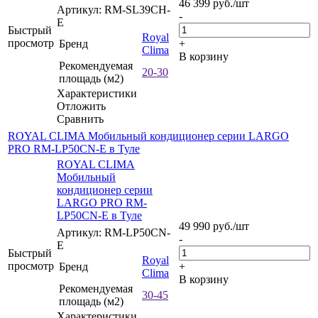
46 399
руб.
/шт
Артикул: RM-SL39CH-
-
E
Быстрый
Royal
просмотр
Бренд
+
Clima
В корзину
Рекомендуемая
20-30
площадь (м2)
Характеристики
Отложить
Сравнить
ROYAL CLIMA Мобильный кондиционер cерии LARGO
PRO RM-LP50CN-E в Туле
ROYAL CLIMA
Мобильный
кондиционер cерии
LARGO PRO RM-
LP50CN-E в Туле
49 990
руб.
/шт
Артикул: RM-LP50CN-
-
E
Быстрый
Royal
просмотр
Бренд
+
Clima
В корзину
Рекомендуемая
30-45
площадь (м2)
Характеристики