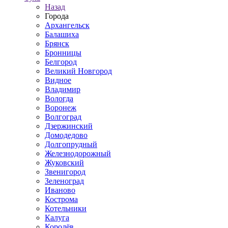
Назад
Города
Архангельск
Балашиха
Брянск
Бронницы
Белгород
Великий Новгород
Видное
Владимир
Вологда
Воронеж
Волгоград
Дзержинский
Домодедово
Долгопрудный
Железнодорожный
Жуковский
Звенигород
Зеленоград
Иваново
Кострома
Котельники
Калуга
Королёв