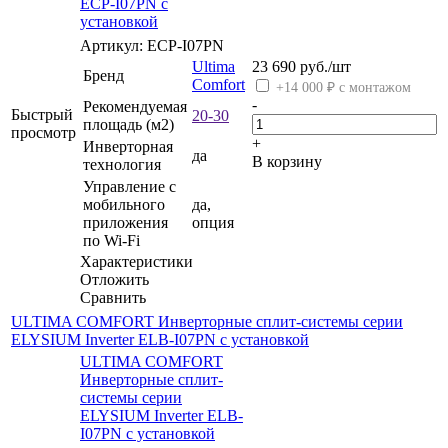
ECP-I07PN с
установкой
Артикул: ECP-I07PN
Ultima
23 690
руб.
/шт
Бренд
Comfort
+14 000 ₽ с монтажом
-
Рекомендуемая
Быстрый
20-30
площадь (м2)
просмотр
+
Инверторная
да
В корзину
технология
Управление c
мобильного
да,
приложения
опция
по Wi-Fi
Характеристики
Отложить
Сравнить
ULTIMA COMFORT Инверторные сплит-системы серии
ELYSIUM Inverter ELB-I07PN с установкой
ULTIMA COMFORT
Инверторные сплит-
системы серии
ELYSIUM Inverter ELB-
I07PN с установкой