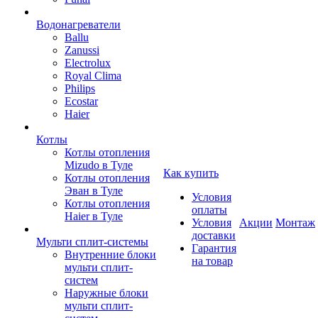
Водонагреватели
Ballu
Zanussi
Electrolux
Royal Clima
Philips
Ecostar
Haier
Котлы
Котлы отопления
Mizudo в Туле
Как купить
Котлы отопления
Эван в Туле
Условия
Котлы отопления
оплаты
Haier в Туле
Условия
Акции
Монтаж
доставки
Мульти сплит-системы
Гарантия
Внутренние блоки
на товар
мульти сплит-
систем
Наружные блоки
мульти сплит-