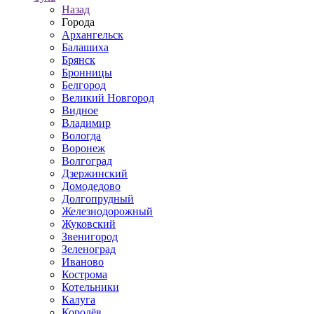
Назад
Города
Архангельск
Балашиха
Брянск
Бронницы
Белгород
Великий Новгород
Видное
Владимир
Вологда
Воронеж
Волгоград
Дзержинский
Домодедово
Долгопрудный
Железнодорожный
Жуковский
Звенигород
Зеленоград
Иваново
Кострома
Котельники
Калуга
Королёв