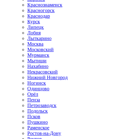
Краснознаменск
Красногорск
Краснодар
Курск
Липецк
Лобня
Лыткарино
Москва
Московский
Мурманск
Мытищи
Нахабино
Некрасовский
Нижний Новгород
Ногинск
Одинцово
Орёл
Пенза
Петрозаводск
Подольск
Псков
Пушкино
Раменское
Ростов-на-Дону
Реутов