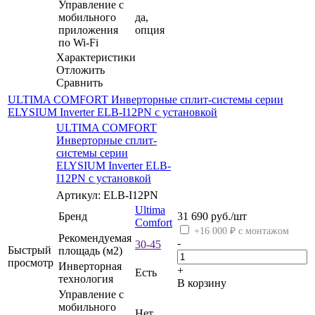
Управление c
мобильного
да,
приложения
опция
по Wi-Fi
Характеристики
Отложить
Сравнить
ULTIMA COMFORT Инверторные сплит-системы серии
ELYSIUM Inverter ELB-I12PN с установкой
ULTIMA COMFORT
Инверторные сплит-
системы серии
ELYSIUM Inverter ELB-
I12PN с установкой
Артикул: ELB-I12PN
Ultima
Бренд
31 690
руб.
/шт
Comfort
+16 000 ₽ с монтажом
Рекомендуемая
-
30-45
Быстрый
площадь (м2)
просмотр
Инверторная
+
Есть
технология
В корзину
Управление c
мобильного
Нет