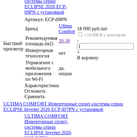
системы серии
ECLIPSE 2026 ECP-
09PN с установкой
Артикул: ECP-09PN
Ultima
Бренд
18 090
руб.
/шт
Comfort
+14 000 ₽ с монтажом
Рекомендуемая
-
20-30
Быстрый
площадь (м2)
просмотр
Инверторная
+
нет
технология
В корзину
Управление c
мобильного
да,
приложения
опция
по Wi-Fi
Характеристики
Отложить
Сравнить
ULTIMA COMFORT Инверторные сплит-системы серии
ECLIPSE Inverter 2026 ECP-I07PN с установкой
ULTIMA COMFORT
Инверторные сплит-
системы серии
ECLIPSE Inverter 2026