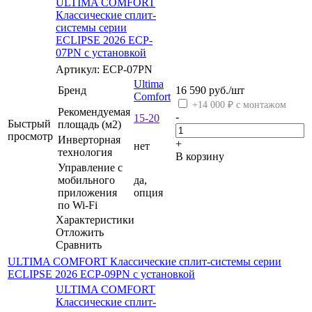
ULTIMA COMFORT
Классические сплит-
системы серии
ECLIPSE 2026 ECP-
07PN с установкой
Артикул: ECP-07PN
Ultima
Бренд
16 590
руб.
/шт
Comfort
+14 000 ₽ с монтажом
Рекомендуемая
-
15-20
Быстрый
площадь (м2)
просмотр
Инверторная
+
нет
технология
В корзину
Управление c
мобильного
да,
приложения
опция
по Wi-Fi
Характеристики
Отложить
Сравнить
ULTIMA COMFORT Классические сплит-системы серии
ECLIPSE 2026 ECP-09PN с установкой
ULTIMA COMFORT
Классические сплит-