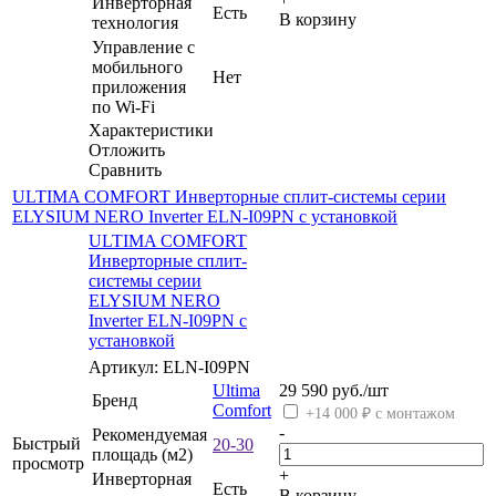
Инверторная
Есть
В корзину
технология
Управление c
мобильного
Нет
приложения
по Wi-Fi
Характеристики
Отложить
Сравнить
ULTIMA COMFORT Инверторные сплит-системы серии
ELYSIUM NERO Inverter ELN-I09PN с установкой
ULTIMA COMFORT
Инверторные сплит-
системы серии
ELYSIUM NERO
Inverter ELN-I09PN с
установкой
Артикул: ELN-I09PN
Ultima
29 590
руб.
/шт
Бренд
Comfort
+14 000 ₽ с монтажом
-
Рекомендуемая
Быстрый
20-30
площадь (м2)
просмотр
+
Инверторная
Есть
В корзину