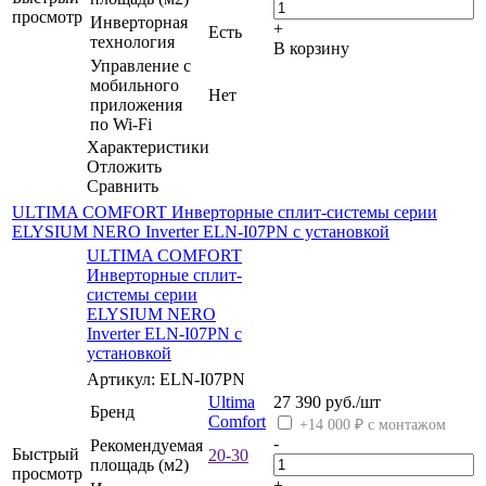
просмотр
Инверторная
+
Есть
технология
В корзину
Управление c
мобильного
Нет
приложения
по Wi-Fi
Характеристики
Отложить
Сравнить
ULTIMA COMFORT Инверторные сплит-системы серии
ELYSIUM NERO Inverter ELN-I07PN с установкой
ULTIMA COMFORT
Инверторные сплит-
системы серии
ELYSIUM NERO
Inverter ELN-I07PN с
установкой
Артикул: ELN-I07PN
Ultima
27 390
руб.
/шт
Бренд
Comfort
+14 000 ₽ с монтажом
-
Рекомендуемая
Быстрый
20-30
площадь (м2)
просмотр
+