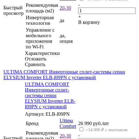
-
Рекомендуемая
Быстрый
20-30
площадь (м2)
просмотр
+
Инверторная
да
В корзину
технология
Управление c
мобильного
да,
приложения
опция
по Wi-Fi
Характеристики
Отложить
Сравнить
ULTIMA COMFORT Инверторные сплит-системы серии
ELYSIUM Inverter ELB-I09PN с установкой
ULTIMA COMFORT
Инверторные сплит-
системы серии
ELYSIUM Inverter ELB-
I09PN с установкой
Артикул: ELB-I09PN
Ultima
Бренд
26 990
руб.
/шт
Comfort
+14 000 ₽ с монтажом
Рекомендуемая
-
20-30
Быстрый
площадь (м2)