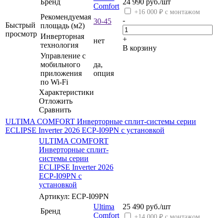
Бренд
24 990
руб.
/шт
Comfort
+16 000 ₽ с монтажом
Рекомендуемая
-
30-45
Быстрый
площадь (м2)
просмотр
Инверторная
+
нет
технология
В корзину
Управление c
мобильного
да,
приложения
опция
по Wi-Fi
Характеристики
Отложить
Сравнить
ULTIMA COMFORT Инверторные сплит-системы серии
ECLIPSE Inverter 2026 ECP-I09PN с установкой
ULTIMA COMFORT
Инверторные сплит-
системы серии
ECLIPSE Inverter 2026
ECP-I09PN с
установкой
Артикул: ECP-I09PN
Ultima
25 490
руб.
/шт
Бренд
Comfort
+14 000 ₽ с монтажом