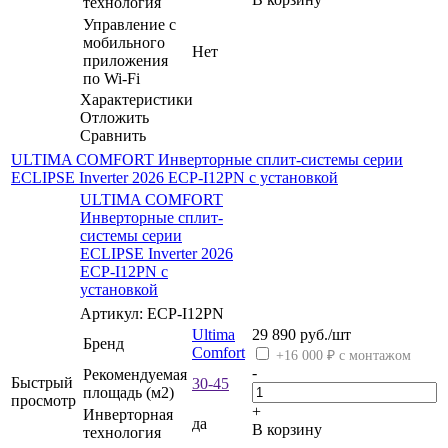
технология
Управление c
мобильного
Нет
приложения
по Wi-Fi
Характеристики
Отложить
Сравнить
ULTIMA COMFORT Инверторные сплит-системы серии
ECLIPSE Inverter 2026 ECP-I12PN с установкой
ULTIMA COMFORT
Инверторные сплит-
системы серии
ECLIPSE Inverter 2026
ECP-I12PN с
установкой
Артикул: ECP-I12PN
Ultima
29 890
руб.
/шт
Бренд
Comfort
+16 000 ₽ с монтажом
-
Рекомендуемая
Быстрый
30-45
площадь (м2)
просмотр
+
Инверторная
да
В корзину
технология