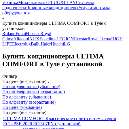
техника
Микроклимат/ PLUG&PLAY
Системы
водоочистки
Колонные кондиционеры
Услуги монтажа
оборудования
-
Купить кондиционеры ULTIMA COMFORT в Туле с
установкой
Roland
Funai
Hisense
Royal
Clima
Alfacool
AUX
Ecoclima
LEGION
Ecostar
Royal Terma
HIGH
LIFE
Electrolux
Ballu
Haier
Hitachi
LG
Купить кондиционеры ULTIMA
COMFORT в Туле с установкой
Фильтр
По цене (возрастание)
По популярности (убывание)
По популярности (возрастание)
По алфавиту (убывание)
По алфавиту (возрастание)
По цене (убывание)
По цене (возрастание)
ULTIMA COMFORT Классические сплит-системы серии
ECLIPSE 2026 ECP-07PN с установкой