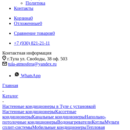
Политика
Контакты
Корзина
0
Отложенные
0
Сравнение товаров
0
+7 (930) 821-21-11
Контактная информация
г.Тула ул. Свободы, 38 оф. 503
tula-atmosfera@yandex.ru
WhatsApp
Главная
-
Каталог
-
Настенные кондиционеры в Туле с установкой
Настенные кондиционеры
Кассетные
кондиционеры
Канальные кондиционеры
Напольно-
потолочные кондиционеры
Водонагреватели
Котлы
Мульти
сплит-системы
Мобильные кондиционеры
Тепловая