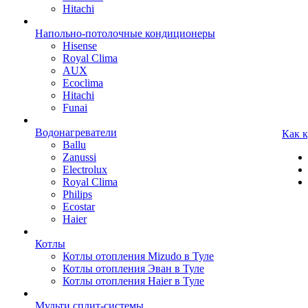
Hitachi
Напольно-потолочные кондиционеры
Hisense
Royal Clima
AUX
Ecoclima
Hitachi
Funai
Водонагреватели
Как 
Ballu
Zanussi
Electrolux
Royal Clima
Philips
Ecostar
Haier
Котлы
Котлы отопления Mizudo в Туле
Котлы отопления Эван в Туле
Котлы отопления Haier в Туле
Мульти сплит-системы